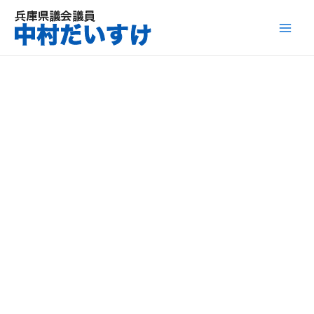
内
容
Mai
を
ス
Men
キ
ッ
プ