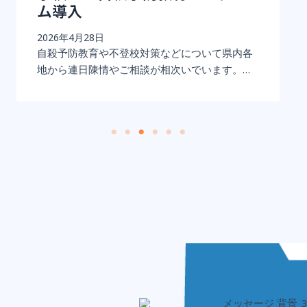
導入
2026年2月
本会議で
26年4月28日
殺予防教育や不登校対策などについて県内各
から連日陳情やご相談が相次いでいます。…