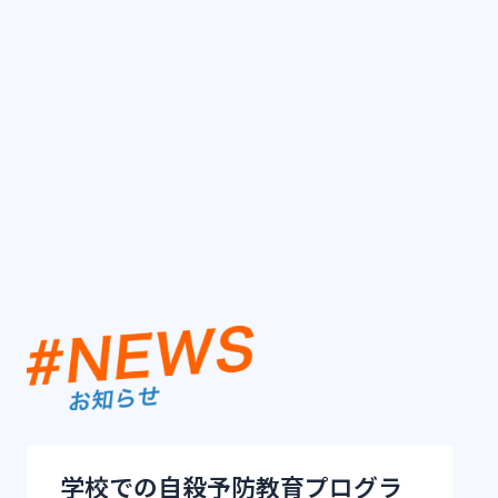
校での自殺予防教育プログラ
2月本