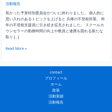
活動報告
長かった予算特別委員会がついに終わりました。 個人的に
思い入れのあるトピックを上げると 兵庫の不登校対策。 昨
年の不登校支援員に引き続き拡充されました。 スクールカ
ウンセラーの勤務時間の向上や教員と連携を図れる新たな
取り […]
令
Read More »
和
7
年
度
contact
予
プロフィール
算
ホーム
委
政策
員
活動実績
会
活動報告