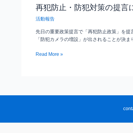
再犯防止・防犯対策の提言
活動報告
先日の重要政策提言で「再犯防止政策」を提
「防犯カメラの増設」が出されることが決まり
再
Read More »
犯
防
止・
防
犯
対
策
cont
の
提
言