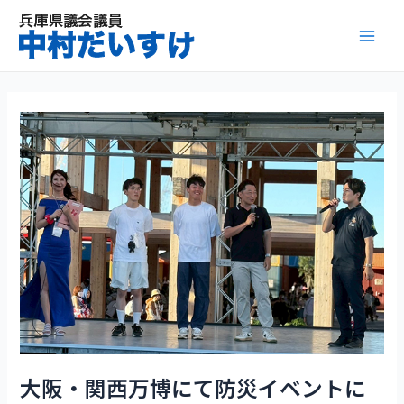
内
容
Mai
を
ス
Men
キ
ッ
プ
大阪・関西万博にて防災イベントに