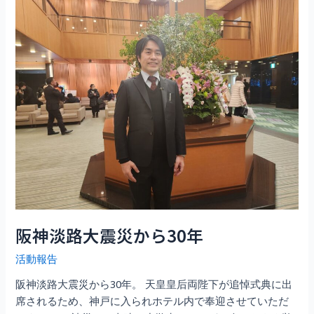
い-
阪
神
淡
路
大
震
災
追
悼
式
典-
に
阪神淡路大震災から30年
出
席
活動報告
し
ま
阪神淡路大震災から30年。 天皇皇后両陛下が追悼式典に出
し
席されるため、神戸に入られホテル内で奉迎させていただ