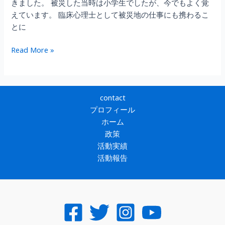
た
きました。 被災した当時は小学生でしたが、今でもよく覚
えています。 臨床心理士として被災地の仕事にも携わるこ
とに
阪
Read More »
神
淡
路
大
contact
震
プロフィール
災
ホーム
か
政策
ら
活動実績
30
活動報告
年