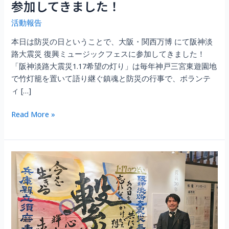
参加してきました！
活動報告
本日は防災の日ということで、大阪・関西万博 にて阪神淡
路大震災 復興ミュージックフェスに参加してきました！
「阪神淡路大震災1.17希望の灯り」は毎年神戸三宮東遊園地
で竹灯籠を置いて語り継ぐ鎮魂と防災の行事で、ボランテ
ィ […]
大
Read More »
阪・
関
西
万
博
に
て
防
災