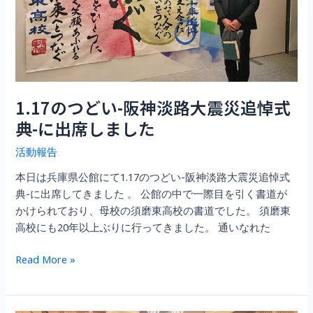
イ
ベ
ン
ト
に
参
1.17のつどい-阪神淡路大震災追悼式
加
典-に出席しました
し
て
活動報告
き
本日は兵庫県公館にて1.17のつどい-阪神淡路大震災追悼式
ま
典-に出席してきました 。 公館の中で一際目を引く書道が
し
かけられており、母校の須磨東高校の書道でした。 須磨東
た！
高校にも20年以上ぶりに行ってきました。 通いなれた
1.17
Read More »
の
つ
ど