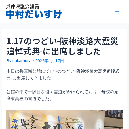
内
容
Mai
を
ス
Men
キ
ッ
1.17のつどい-阪神淡路大震災
プ
追悼式典-に出席しました
By
nakamura
/
2025年1月17日
本日は兵庫県公館にて1.17のつどい-阪神淡路大震災追悼式
典-に出席してきました 。
公館の中で一際目を引く書道がかけられており、母校の須
磨東高校の書道でした。