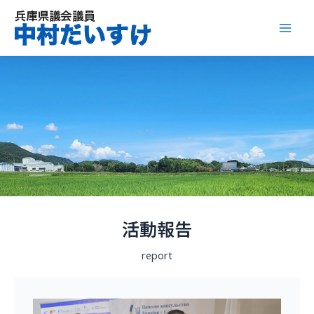
内
容
Mai
を
ス
Men
キ
ッ
プ
活動報告
report