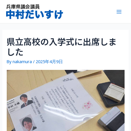
内
容
Mai
を
ス
Men
キ
ッ
県立高校の入学式に出席しま
プ
した
By
nakamura
/
2025年4月9日