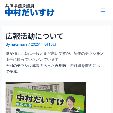
内
容
Mai
を
ス
Men
キ
ッ
広報活動について
プ
By
nakamura
/
2025年4月15日
風が強く、朝は一段とまだ寒いですが、新作のチラシを沢
山手に取っていただいています
今回のチラシは成果のあった再犯防止の取組を前面に出し
て作成。