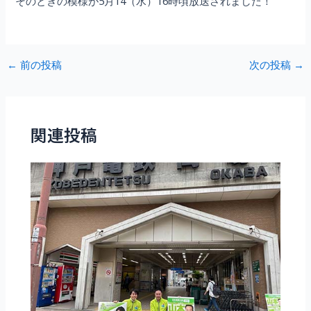
そのときの模様が5月14（水）16時頃放送されました！
Post
←
前の投稿
次の投稿
→
navigation
関連投稿