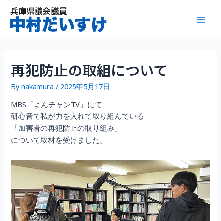
内
容
Mai
を
ス
Men
キ
ッ
再犯防止の取組について
プ
By
nakamura
/
2025年5月17日
MBS「よんチャンTV」にて
研心音で私が力を入れて取り組んでいる
「加害者の再犯防止の取り組み」
について取材を受けました。