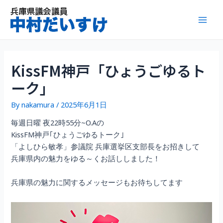
内
容
Mai
を
ス
Men
キ
ッ
KissFM神戸「ひょうごゆるト
プ
ーク」
By
nakamura
/
2025年6月1日
毎週日曜 夜22時55分~O.Aの
KissFM神戸｢ひょうごゆるトーク｣
「よしひら敏孝」参議院 兵庫選挙区支部長をお招きして
兵庫県内の魅力をゆる～くお話ししました！
兵庫県の魅力に関するメッセージもお待ちしてます