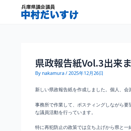
内
容
を
ス
キ
ッ
プ
県政報告紙Vol.3出来
By
nakamura
/
2025年12月26日
新しい県政報告紙を作成しました。個人、会
事務所で作業して、ポスティングしながら要
な議員活動を行っています。
特に再犯防止の政策では立ち上げから県と一