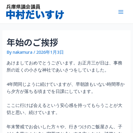
内
容
Mai
を
ス
Men
キ
ッ
年始のご挨拶
プ
By
nakamura
/
2026年1月3日
あけましておめでとうございます。お正月三が日は、事務
所の近くの小さな神社であいさつをしていました。
4年間同じように続けていますが、早朝誰もいない時間帯か
ら夕方が落ちる頃までを日課にしています。
ここに行けば会えるという安心感を持ってもらうことが大
切と思い、続けています。
年末警戒でお会いした方々や、行きつけのご飯屋さん、子