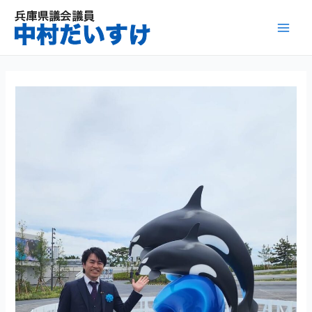
内
容
Mai
を
ス
Men
キ
ッ
プ