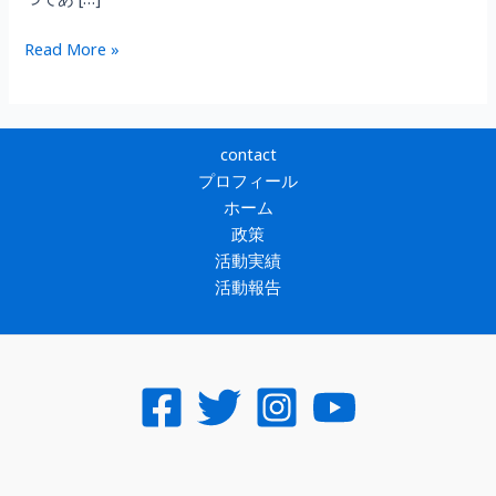
つであ […]
神
Read More »
戸
須
磨
シ
contact
ー
プロフィール
ワ
ホーム
ー
政策
ル
活動実績
ド
活動報告
が
6
月
か
ら
つ
い