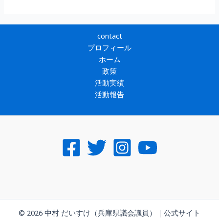
藤
県
政
に
contact
対
プロフィール
す
ホーム
る
政策
兵
活動実績
庫
活動報告
維
新
の
申
し
入
れ
と
意
見
© 2026 中村 だいすけ（兵庫県議会議員）｜公式サイト