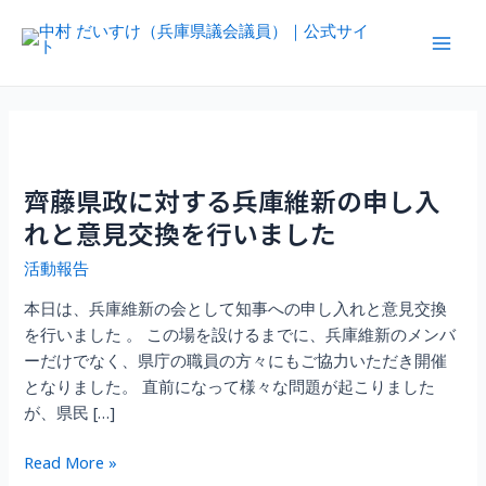
内
容
Mai
を
ス
Men
キ
ッ
プ
齊藤県政に対する兵庫維新の申し入
れと意見交換を行いました
活動報告
本日は、兵庫維新の会として知事への申し入れと意見交換
を行いました 。 この場を設けるまでに、兵庫維新のメンバ
ーだけでなく、県庁の職員の方々にもご協力いただき開催
となりました。 直前になって様々な問題が起こりました
が、県民 […]
齊
Read More »