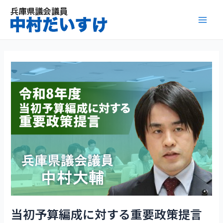
内
容
Mai
を
ス
Men
キ
ッ
プ
当初予算編成に対する重要政策提言