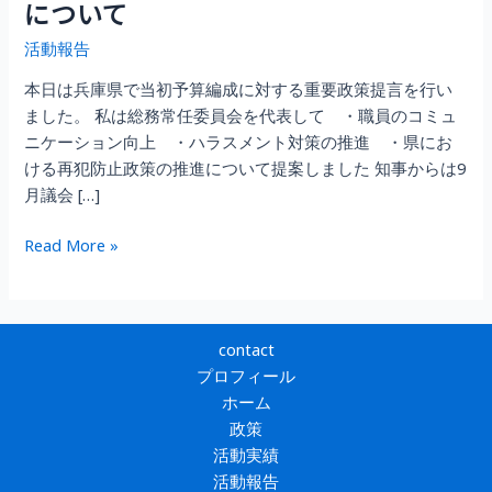
について
活動報告
本日は兵庫県で当初予算編成に対する重要政策提言を行い
ました。 私は総務常任委員会を代表して ・職員のコミュ
ニケーション向上 ・ハラスメント対策の推進 ・県にお
ける再犯防止政策の推進について提案しました 知事からは9
月議会 […]
当
Read More »
初
予
算
編
contact
成
プロフィール
に
ホーム
対
政策
す
活動実績
る
活動報告