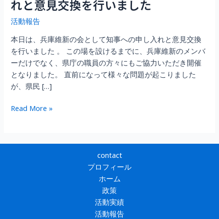
れと意見交換を行いました
活動報告
本日は、兵庫維新の会として知事への申し入れと意見交換
を行いました 。 この場を設けるまでに、兵庫維新のメンバ
ーだけでなく、県庁の職員の方々にもご協力いただき開催
となりました。 直前になって様々な問題が起こりました
が、県民 […]
齊
Read More »
藤
県
政
に
contact
対
プロフィール
す
ホーム
る
政策
兵
活動実績
庫
活動報告