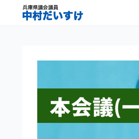
内
容
を
ス
キ
ッ
プ