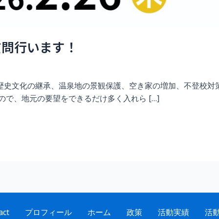
質問行います！
歴史文化の継承、温泉地の景観保護、空き家の増加、不登校対策
で、地元の要望をできるだけ多く入れら […]
act
プロフィール
ホーム
政策
活動実績
活