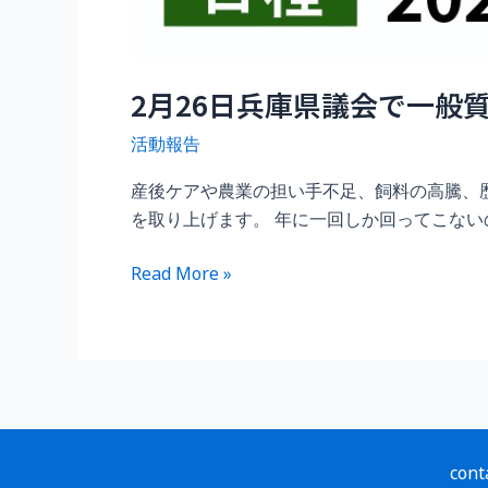
2月26日兵庫県議会で一般
活動報告
産後ケアや農業の担い手不足、飼料の高騰、
を取り上げます。 年に一回しか回ってこないの
2
Read More »
月
26
日
兵
庫
県
議
cont