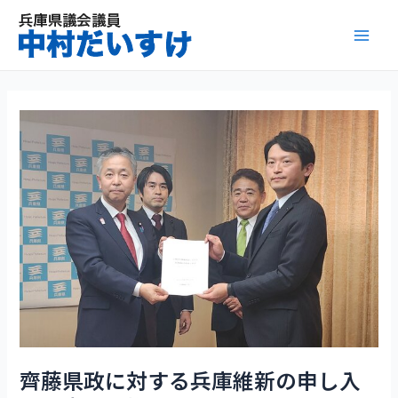
内
容
Mai
を
ス
Men
キ
ッ
プ
齊藤県政に対する兵庫維新の申し入