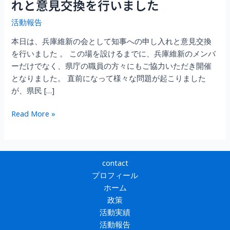
れと意見交換を行いました
活動報告
本日は、兵庫維新の会として知事への申し入れと意見交換
を行いました 。 この場を設けるまでに、兵庫維新のメンバ
ーだけでなく、県庁の職員の方々にもご協力いただき開催
となりました。 直前になって様々な問題が起こりました
が、県民 […]
齊
Read More »
藤
県
政
に
contact
対
プロフィール
す
ホーム
る
政策
兵
活動実績
庫
活動報告