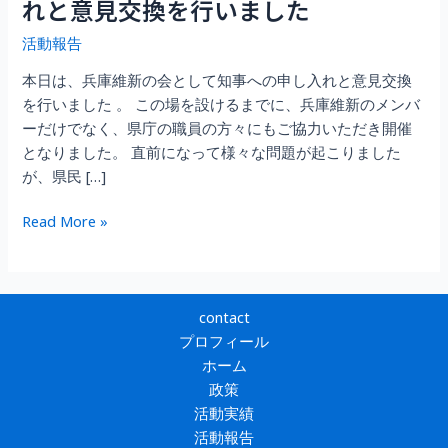
れと意見交換を行いました
活動報告
本日は、兵庫維新の会として知事への申し入れと意見交換
を行いました 。 この場を設けるまでに、兵庫維新のメンバ
ーだけでなく、県庁の職員の方々にもご協力いただき開催
となりました。 直前になって様々な問題が起こりました
が、県民 […]
齊
Read More »
藤
県
政
に
contact
対
プロフィール
す
ホーム
る
政策
兵
活動実績
庫
活動報告