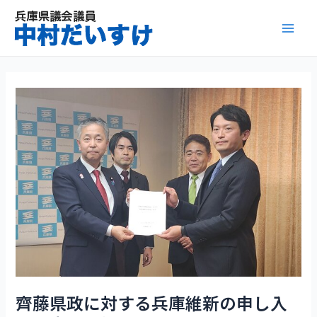
内
容
Mai
を
ス
Men
キ
ッ
プ
齊藤県政に対する兵庫維新の申し入