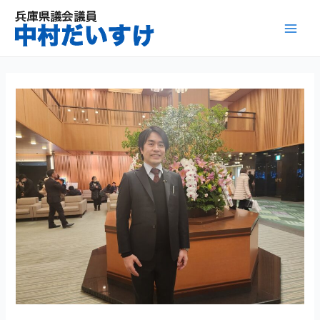
内
容
Mai
を
ス
Men
キ
ッ
プ