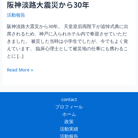
阪神淡路大震災から30年
活動報告
阪神淡路大震災から30年。 天皇皇后両陛下が追悼式典に出
席されるため、神戸に入られホテル内で奉迎させていただ
きました。 被災した当時は小学生でしたが、今でもよく覚
えています。 臨床心理士として被災地の仕事にも携わるこ
とに […]
阪
Read More »
神
淡
路
大
contact
震
プロフィール
災
ホーム
か
政策
ら
活動実績
30
活動報告