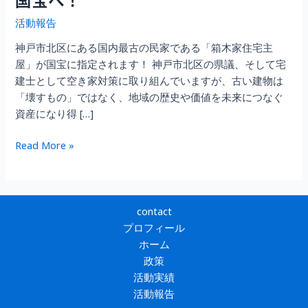
活動報告
神戸市北区にある国内最古の民家である「箱木家住宅主
屋」が国宝に指定されます！ 神戸市北区の県議、そして宅
建士として空き家対策に取り組んでいますが、古い建物は
「壊すもの」ではなく、地域の歴史や価値を未来につなぐ
資産になり得 […]
神
Read More »
戸
市
北
区
contact
の
プロフィール
「箱
ホーム
木
政策
家
活動実績
住
活動報告