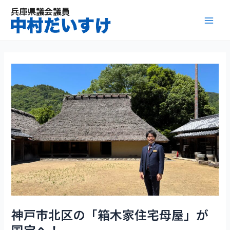
内
容
Mai
を
ス
Men
キ
ッ
プ
神戸市北区の「箱木家住宅母屋」が
国宝へ！