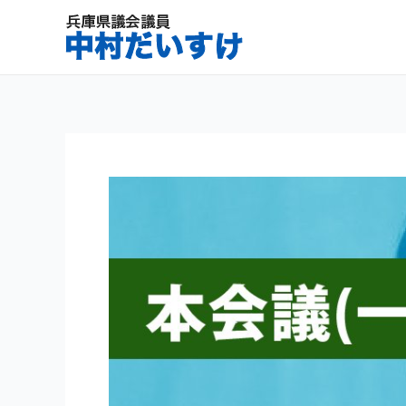
内
容
を
ス
キ
ッ
プ