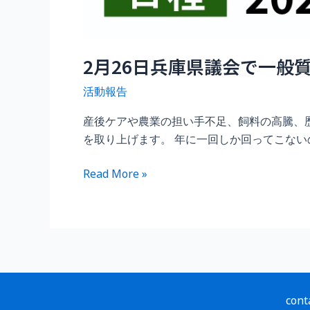
2月26日兵庫県議会で一般
活動報告
産後ケアや農業の担い手不足、飼料の高騰、
を取り上げます。 年に一回しか回ってこないの
2
Read More »
月
26
日
兵
庫
県
議
cont