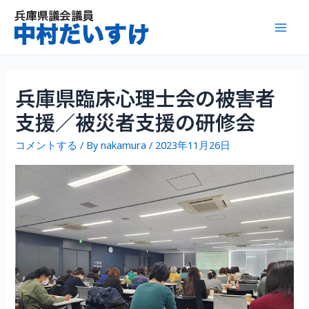
内
容
Mai
を
ス
Men
キ
ッ
兵庫県臨床心理士会の被害者
プ
支援／被災者支援の研修会
コメントする
/ By
nakamura
/
2023年11月26日