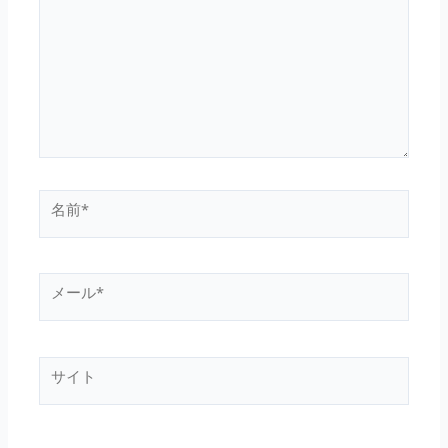
に
入
力…
名
前
*
メ
ー
ル
*
サ
イ
ト