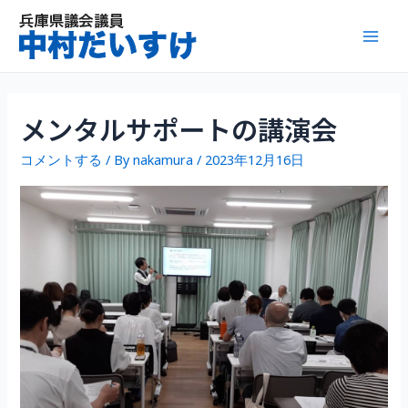
内
容
Mai
を
ス
Men
キ
ッ
メンタルサポートの講演会
プ
コメントする
/ By
nakamura
/
2023年12月16日