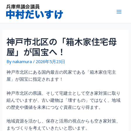
内
容
Mai
を
ス
Men
キ
ッ
神戸市北区の「箱木家住宅母
プ
屋」が国宝へ！
By
nakamura
/
2026年5月23日
神戸市北区にある国内最古の民家である「箱木家住宅主
屋」が国宝に指定されます！
神戸市北区の県議、そして宅建士として空き家対策に取り
組んでいますが、古い建物は「壊すもの」ではなく、地域
の歴史や価値を未来につなぐ資産になり得ます。
地域資源を活かし、保存と活用の視点からも空き家対策、
まちづくりを考えていきたいと思います。