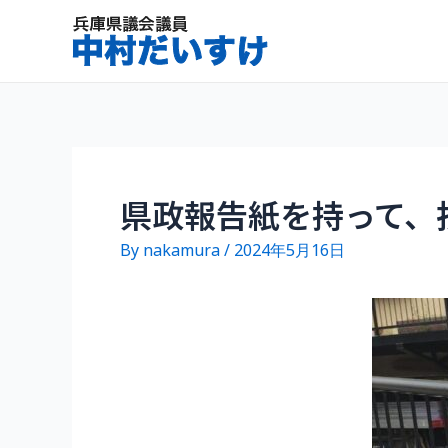
内
容
を
ス
キ
ッ
プ
県政報告紙を持って、
By
nakamura
/
2024年5月16日