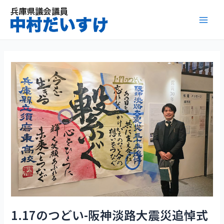
内
容
Mai
を
ス
Men
キ
ッ
プ
1.17のつどい-阪神淡路大震災追悼式