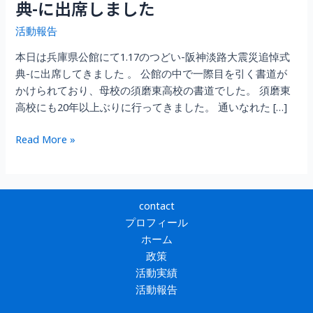
典-に出席しました
活動報告
本日は兵庫県公館にて1.17のつどい-阪神淡路大震災追悼式
典-に出席してきました 。 公館の中で一際目を引く書道が
かけられており、母校の須磨東高校の書道でした。 須磨東
高校にも20年以上ぶりに行ってきました。 通いなれた […]
1.17
Read More »
の
つ
ど
い-
contact
阪
プロフィール
神
ホーム
淡
政策
路
活動実績
大
活動報告
震