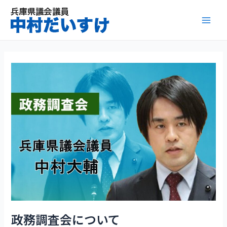
内
容
Mai
を
ス
Men
キ
ッ
プ
政務調査会について