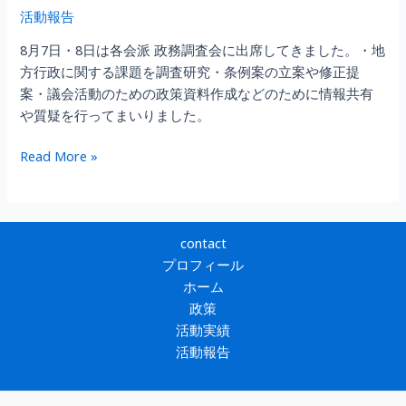
活動報告
8月7日・8日は各会派 政務調査会に出席してきました。・地
方行政に関する課題を調査研究・条例案の立案や修正提
案・議会活動のための政策資料作成などのために情報共有
や質疑を行ってまいりました。
政
Read More »
務
調
査
会
contact
に
プロフィール
つ
ホーム
い
政策
て
活動実績
活動報告