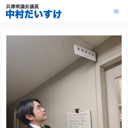
内
容
Mai
を
ス
Men
キ
ッ
プ