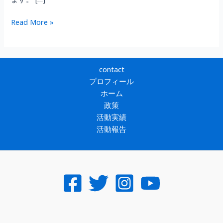
ます。 […]
兵
Read More »
庫
維
新
の
contact
会
プロフィール
執
ホーム
行
政策
役
活動実績
員
活動報告
(広
報
室
長)
に
拝
命